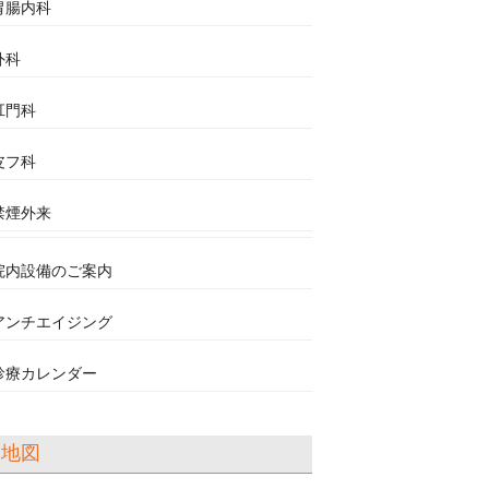
胃腸内科
外科
肛門科
皮フ科
禁煙外来
院内設備のご案内
アンチエイジング
診療カレンダー
地図