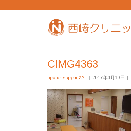
CIMG4363
hpone_support2A1
|
2017年4月13日
|