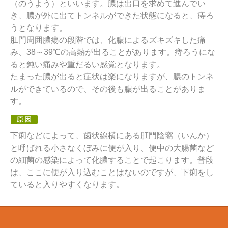
（のうよう）といいます。膿は出口を求めて進んでい
き、膿が外に出てトンネルができた状態になると、痔ろ
うとなります。
肛門周囲膿瘍の段階では、化膿によるズキズキした痛
み、38～39℃の高熱が出ることがあります。痔ろうにな
ると鈍い痛みや重だるい感覚となります。
たまった膿が出ると症状は楽になりますが、膿のトンネ
ルができているので、その後も膿が出ることがありま
す。
下痢などによって、歯状線横にある肛門陰窩（いんか）
と呼ばれる小さなくぼみに便が入り、便中の大腸菌など
の細菌の感染によって化膿することで起こります。普段
は、ここに便が入り込むことはないのですが、下痢をし
ていると入りやすくなります。