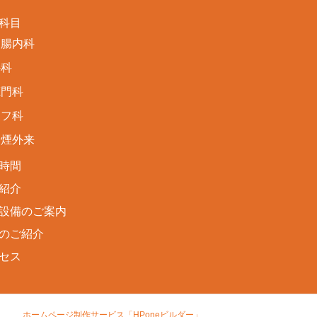
科目
胃腸内科
外科
肛門科
皮フ科
禁煙外来
時間
紹介
設備のご案内
のご紹介
セス
ホームページ制作サービス「HPoneビルダー」