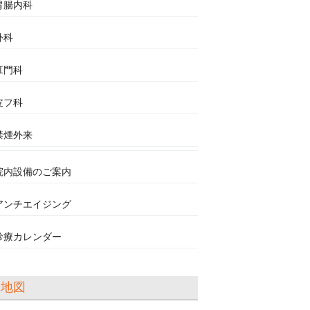
胃腸内科
外科
肛門科
皮フ科
禁煙外来
院内設備のご案内
アンチエイジング
診療カレンダー
地図