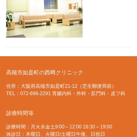
高槻市如是町の西﨑クリニック
住所：大阪府高槻市如是町21-12（芝生郵便局前）
TEL：072-696-2291 胃腸内科・外科・肛門科・皮フ科
診療時間等
診療時間：月火水金土9:00～12:00 16:30～19:00
休診日：木曜日、火曜日/土曜日午後、日祝日