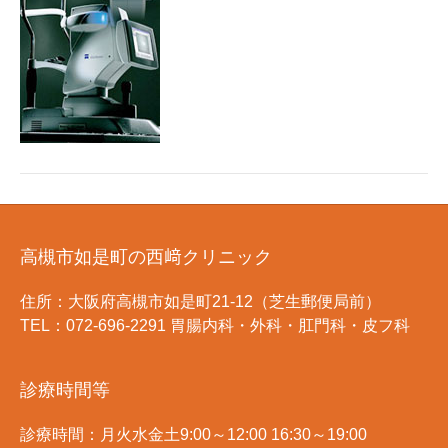
高槻市如是町の西﨑クリニック
住所：大阪府高槻市如是町21-12（芝生郵便局前）
TEL：072-696-2291 胃腸内科・外科・肛門科・皮フ科
診療時間等
診療時間：月火水金土9:00～12:00 16:30～19:00